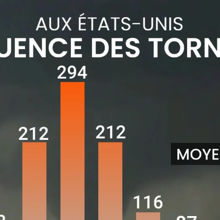
e centre américain de prévision des orages).
que de tornades est le plus élevé dans la portion nord des régions t
essionnaire que le cisaillement des vents sera le plus favorable à la 
principalement les vents violents et les grêlons qui inquiètent les a
 beaucoup d’énergie, vraiment une journée qui pourrait brasser aux É
 pour dimanche et lundi. Et nous, ce ne sont pas des tornades qu’on v
’année aux États-Unis. Le mois d’avril se classe au deuxième rang de
normalement près de 300 tornades chaque année.
u Québec samedi puis repart en coup de v