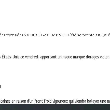
des tornades
À VOIR ÉGALEMENT : L’été se pointe au Québ
 États-Unis ce vendredi, apportant un risque marqué d’orages violen
d.
icaines en raison d’un front froid vigoureux qui viendra balayer une 
r une forte énergie disponible dans l’atmosphère. Plus de 50 millio