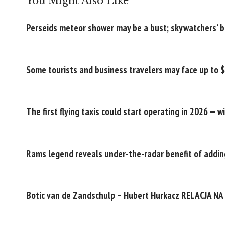
You Might Also Like
Perseids meteor shower may be a bust; skywatchers’ be
Some tourists and business travelers may face up to 
The first flying taxis could start operating in 2026 — w
Rams legend reveals under-the-radar benefit of addin
Botic van de Zandschulp – Hubert Hurkacz RELACJA NA