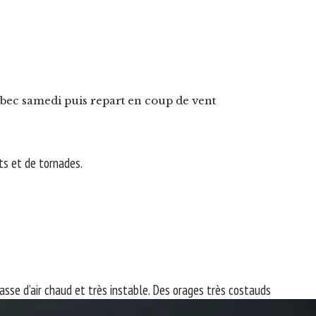
ec samedi puis repart en coup de vent
ts et de tornades.
masse d’air chaud et très instable. Des orages très costauds
ns d’Américains se trouvent dans la mire de cet énorme