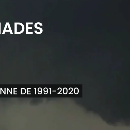
ouchées par ce système, soit dans l’Iowa, au Wisconsin et
rotation.
utorités, bien que des tornades soient possibles.
tats-Unis », résume le météorologue Nicolas Lessard. «
a avoir, c’est de la neige. »
s mois les plus actifs, à égalité avec juin, avec une moyenne
ent