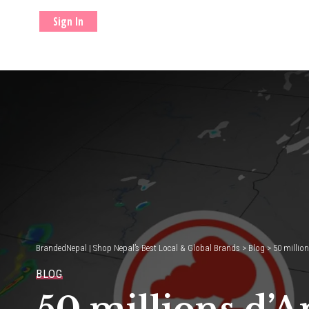
Sign In
BrandedNepal | Shop Nepal’s Best Local & Global Brands
>
Blog
>
50 millio
BLOG