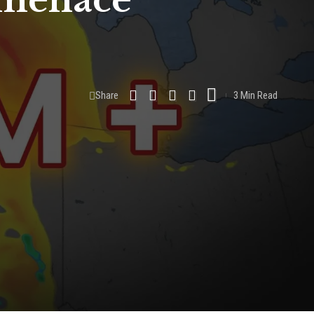
a menace
Share
3 Min Read