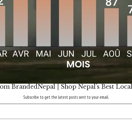
om BrandedNepal | Shop Nepal’s Best Loca
Subscribe to get the latest posts sent to your email.