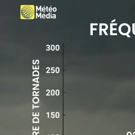
système dépressionnaire, selon le Storm Prediction Center (l
Les menaces principales diffèrent selon les secteurs. Le ris
dans le nord-ouest de l’Illinois. C’est près de ce centre dépr
Plus au sud, au Missouri, au Kansas et en Oklahoma, ce sont 
« C’est un système très dynamique, un important front froid,
Avant que ce système ne se fraie un chemin jusqu’à chez nous
Au cœur de la saison des tornades
Les tornades ne sont pas inhabituelles en cette période de l
de 212 tornades observées entre 1991 et 2020.
Le pic annuel approche, puisque le mois de mai enregistre 
À VOIR ÉGALEMENT : L’été se pointe a
Source link