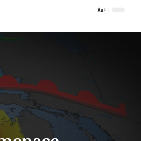
Aa
Font
Resizer