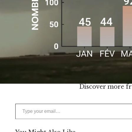
Share this:
Facebook
X
Like this:
Loading...
Discover more fr
Type your email…