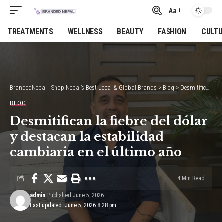
Aa
Font
Resizer
TREATMENTS
WELLNESS
BEAUTY
FASHION
CULT
BrandedNepal | Shop Nepal’s Best Local & Global Brands
>
Blog
>
Desmitifican la fiebre del dólar y destacan la estabilidad cambiaria en el último año
BLOG
Desmitifican la fiebre del dólar
y destacan la estabilidad
cambiaria en el último año
4 Min Read
admin
Published June 5, 2026
Last updated: June 5, 2026 8:28 pm