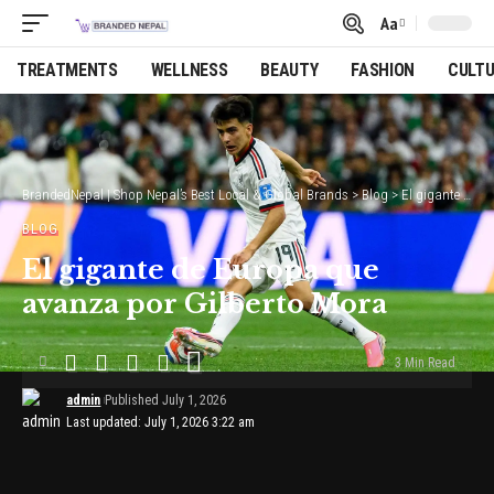
Aa
Font
Resizer
TREATMENTS
WELLNESS
BEAUTY
FASHION
CULT
BrandedNepal | Shop Nepal’s Best Local & Global Brands
>
Blog
>
El gigante de Europa que avanza por Gilberto Mora
BLOG
El gigante de Europa que
avanza por Gilberto Mora
3 Min Read
admin
Published July 1, 2026
Last updated: July 1, 2026 3:22 am