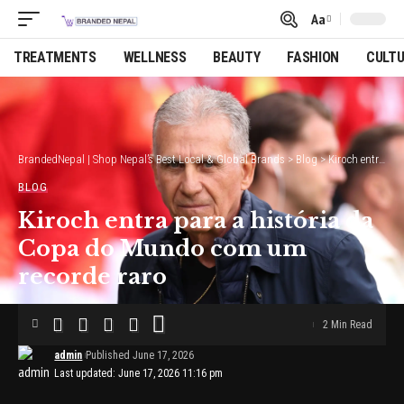
Aa
Font
Resizer
TREATMENTS
WELLNESS
BEAUTY
FASHION
CULT
BrandedNepal | Shop Nepal’s Best Local & Global Brands
>
Blog
>
Kiroch entra para a história da Copa do Mundo com um recorde raro
BLOG
Kiroch entra para a história da
Copa do Mundo com um
recorde raro
2 Min Read
admin
Published June 17, 2026
Last updated: June 17, 2026 11:16 pm