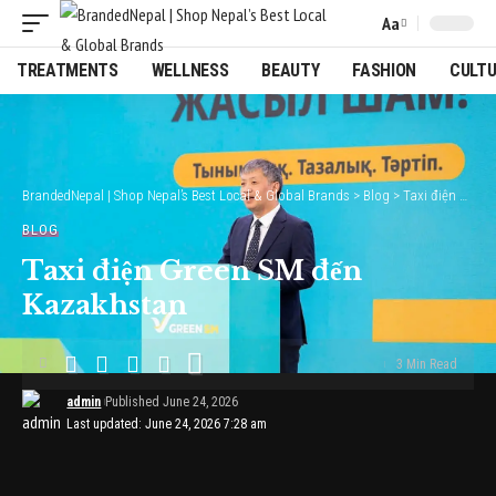
Aa
Font
Resizer
TREATMENTS
WELLNESS
BEAUTY
FASHION
CULT
BrandedNepal | Shop Nepal’s Best Local & Global Brands
>
Blog
>
Taxi điện Green SM đến Kazakhstan
BLOG
Taxi điện Green SM đến
Kazakhstan
3 Min Read
admin
Published June 24, 2026
Last updated: June 24, 2026 7:28 am