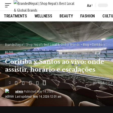
Aa
Font
Resizer
TREATMENTS
WELLNESS
BEAUTY
FASHION
CULT
BrandedNepal | Shop Nepal’s Best Local & Global Brands
>
Blog
>
Coritiba x Santos ao vivo: onde assistir, horário e escalações
BLOG
Coritiba x Santos ao vivo: onde
assistir, horário e escalações
1 Min Read
admin
Published May 14, 2026
Last updated: May 14, 2026 12:01 am