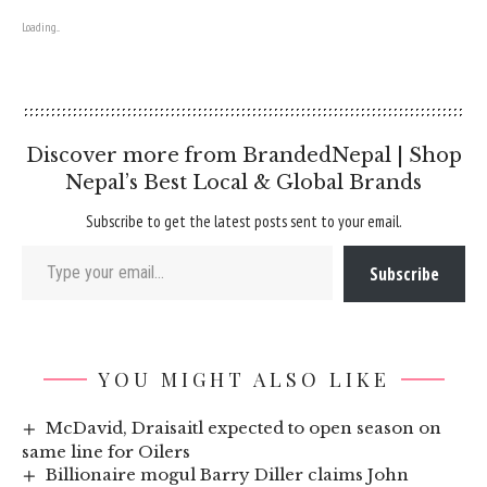
Loading...
Discover more from BrandedNepal | Shop
Nepal’s Best Local & Global Brands
Subscribe to get the latest posts sent to your email.
Type your email…
Subscribe
YOU MIGHT ALSO LIKE
McDavid, Draisaitl expected to open season on
same line for Oilers
Billionaire mogul Barry Diller claims John