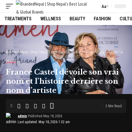
Aa
Font
Resizer
TREATMENTS
WELLNESS
BEAUTY
FASHION
CULT
BrandedNepal | Shop Nepal’s Best Local & Global Brands
>
Blog
>
France Castel dévoile son vrai nom et l’histoire derrière son nom d’artiste
BLOG
France Castel dévoile son vrai
nom et l’histoire derrière son
nom d’artiste
2 Min Read
admin
Published May 18, 2026
Last updated: May 18, 2026 1:32 am