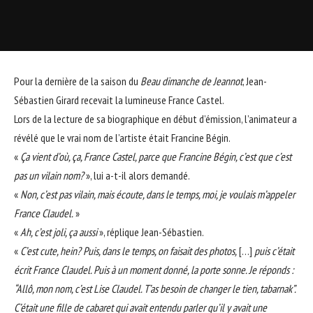
Pour la dernière de la saison du
Beau dimanche de Jeannot
,
Jean-
Sébastien Girard
recevait la lumineuse
France Castel
.
Lors de la lecture de sa biographique en début d’émission, l’animateur a
révélé que le vrai nom de l’artiste était Francine Bégin.
«
Ça vient d’où, ça, France Castel, parce que Francine Bégin, c’est que c’est
pas un vilain nom?
», lui a-t-il alors demandé.
«
Non, c’est pas vilain, mais écoute, dans le temps, moi, je voulais m’appeler
France Claudel.
»
«
Ah, c’est joli, ça aussi
», réplique Jean-Sébastien.
«
C’est cute, hein? Puis, dans le temps, on faisait des photos,
[…]
puis c’était
écrit France Claudel. Puis à un moment donné, la porte sonne. Je réponds :
“Allô, mon nom, c’est Lise Claudel. T’as besoin de changer le tien, tabarnak”.
C’était une fille de cabaret qui avait entendu parler qu’il y avait une