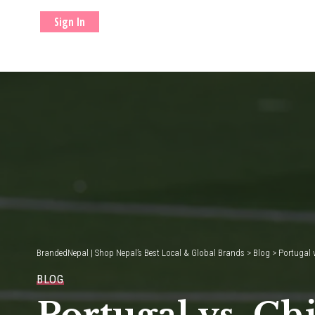
Sign In
BrandedNepal | Shop Nepal’s Best Local & Global Brands
>
Blog
>
Portugal 
BLOG