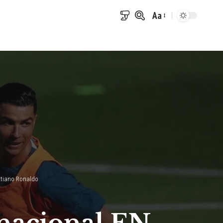
Aa
Font
Resizer
istiano Ronaldo