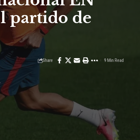
rnacional EN
l partido de
Share
9 Min Read