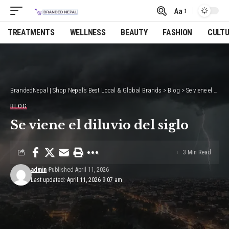
Aa
Font
Resizer
TREATMENTS
WELLNESS
BEAUTY
FASHION
CULT
BrandedNepal | Shop Nepal’s Best Local & Global Brands
>
Blog
>
Se viene el diluvio del siglo
BLOG
Se viene el diluvio del siglo
3 Min Read
admin
Published April 11, 2026
Last updated: April 11, 2026 9:07 am